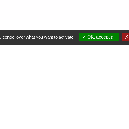
 control over what you want to activate
OK, accept all
Liens
Jum
Vienne Condrieu Agglomération
Région Auvergne Rhône-Alpes
Département de l'Isère
SCOT Rives du Rhône
-
Politique de confidentialité
-
Accessibilité
-
Plan du site
-
G