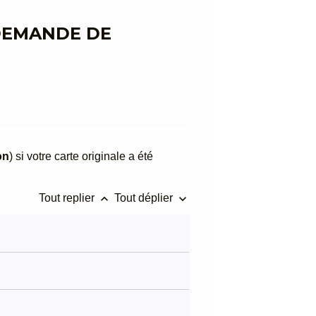
 DEMANDE DE
on
) si votre carte originale a été
keyboard_arrow_up
keyboard_arrow_down
Tout replier
Tout déplier