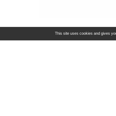
This site uses cookies and gives you
Contacts
Commune de Reventin-Vaugris
85, rue de la Mairie
38121 Reventin-Vaugris - FRANCE
+33 4 74 58 80 17
Contact par formulaire
Espace Réservé
Mentions légales