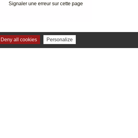
Signaler une erreur sur cette page
Deny all cookies
Personalize
elages
Commune de Bodrogkeresztúr - Hongrie
estion des cookies