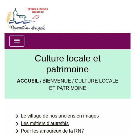
menu
Culture locale et
patrimoine
ACCUEIL
/
BIENVENUE
/
CULTURE LOCALE
ET PATRIMOINE
keyboard_arrow_right
Le village de nos anciens en images
keyboard_arrow_right
Les métiers d'autrefois
keyboard_arrow_right
Pour les amoureux de la RN7