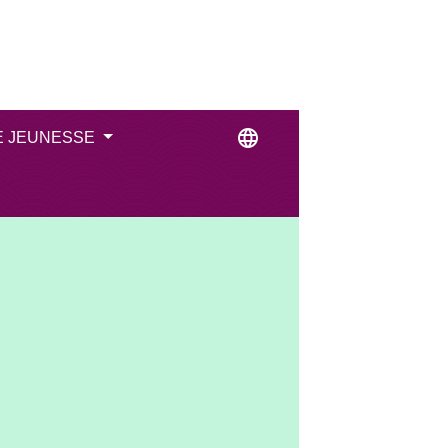
language
E JEUNESSE