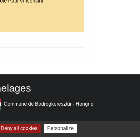
cole Paul Vincensini
elages
Commune de Bodrogkeresztúr - Hongrie
Deny all cookies
Personalize