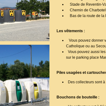
Stade de Reventin-Va
Chemin de Charbotel
Bas de la route de la B
Les vêtements :
Vous pouvez donner vo
Catholique ou au Secou
Vous pouvez aussi les 
sur le parking place Mar
Piles usagées et cartouches
Des collecteurs sont à 
Bouchons de bouteille :