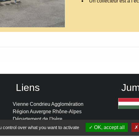
Un collecteur est à l’é
Liens
Jum
Vienne Condrieu Agglomération
Région Auvergne Rhône-Alpes
Département de l'Isère
SCOT Rives du Rhône
 control over what you want to activate
OK, accept all