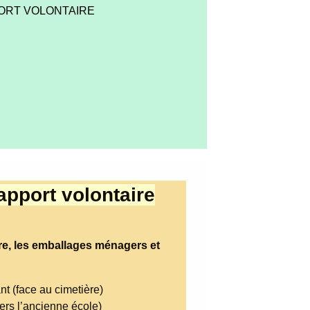
PORT VOLONTAIRE
apport volontaire
re, les emballages ménagers et
 (face au cimetière)
rs l’ancienne école)