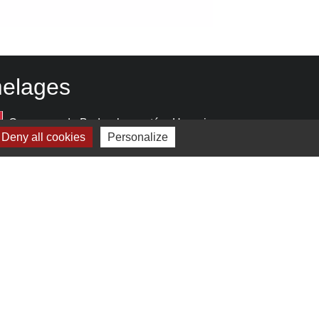
elages
Commune de Bodrogkeresztúr - Hongrie
Deny all cookies
Personalize
estion des cookies