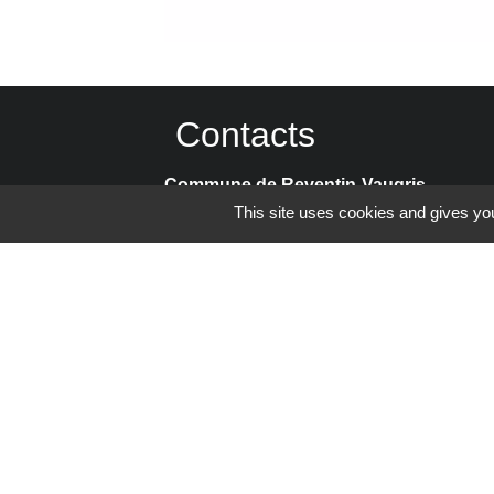
Contacts
Commune de Reventin-Vaugris
85, rue de la Mairie
This site uses cookies and gives you
38121 Reventin-Vaugris - FRANCE
+33 4 74 58 80 17
Contact par formulaire
Espace Réservé
Mentions légales