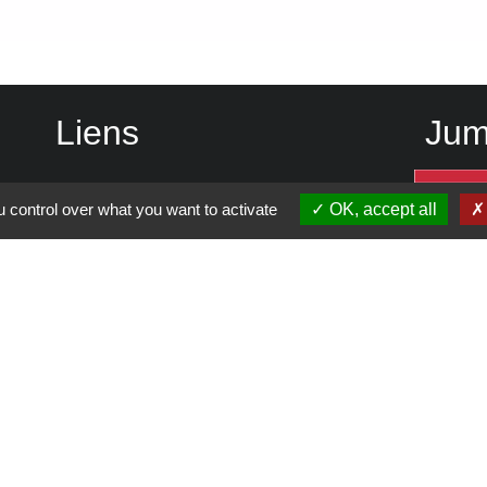
Liens
Jum
Vienne Condrieu Agglomération
 control over what you want to activate
OK, accept all
Région Auvergne Rhône-Alpes
Département de l'Isère
SCOT Rives du Rhône
-
Politique de confidentialité
-
Accessibilité
-
Plan du site
-
G
Site créé en partenariat avec Réseau des Communes