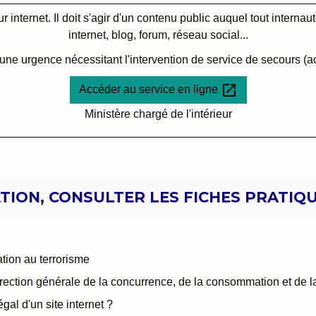
r internet. Il doit s'agir d'un contenu public auquel tout internau
internet, blog, forum, réseau social...
'une urgence nécessitant l'intervention de service de secours (ac
open_in_new
Accéder au service en ligne
Ministère chargé de l'intérieur
ION, CONSULTER LES FICHES PRATIQU
tion au terrorisme
ction générale de la concurrence, de la consommation et de la
gal d'un site internet ?