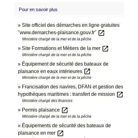
Pour en savoir plus
Site officiel des démarches en ligne gratuites
open_in_new
"www.demarches-plaisance.gouv.fr"
Ministère chargé de la mer et de la pêche
open_in_new
Site Formations et Métiers de la mer
Ministère chargé de la mer et de la pêche
Équipement de sécurité des bateaux de
open_in_new
plaisance en eaux intérieures
Ministère chargé de la mer et de la pêche
Francisation des navires, DFAN et gestion des
open_in_new
hypothèques maritimes : transfert de mission
Ministère chargé des finances
open_in_new
Permis plaisance
Ministère chargé de la mer et de la pêche
Équipements de sécurité des bateaux de
open_in_new
plaisance en mer