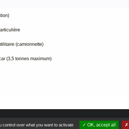
tion)
articulière
ilitaire (camionnette)
car (3,5 tonnes maximum)
Liens
Jum
 control over what you want to activate
OK, accept all