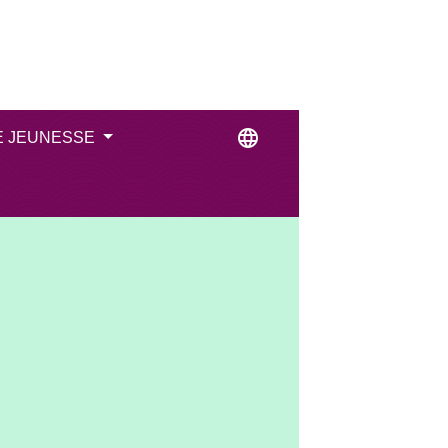
language
E JEUNESSE