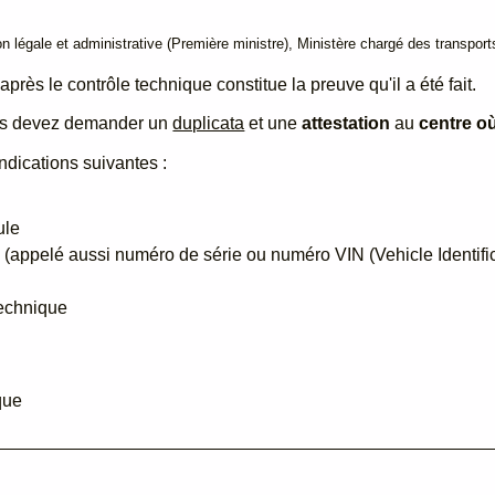
ion légale et administrative (Première ministre), Ministère chargé des transport
près le contrôle technique constitue la preuve qu'il a été fait.
ous devez demander un
duplicata
et une
attestation
au
centre où
dications suivantes :
ule
e (appelé aussi numéro de série ou numéro VIN (Vehicle Identif
technique
que