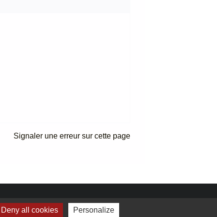
Signaler une erreur sur cette page
elages
Deny all cookies
Personalize