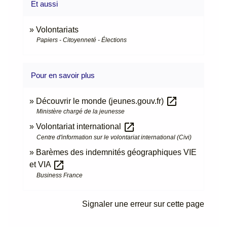
Et aussi
Volontariats
Papiers - Citoyenneté - Élections
Pour en savoir plus
open_in_new
Découvrir le monde (jeunes.gouv.fr)
Ministère chargé de la jeunesse
open_in_new
Volontariat international
Centre d'information sur le volontariat international (Civi)
Barèmes des indemnités géographiques VIE
open_in_new
et VIA
Business France
Signaler une erreur sur cette page