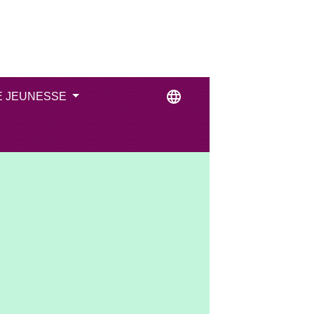
language
E JEUNESSE