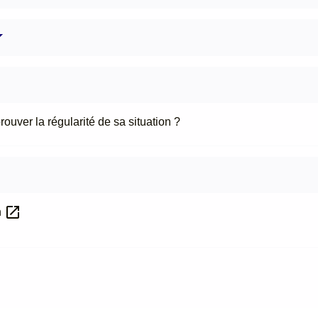
uver la régularité de sa situation ?
open_in_new
n