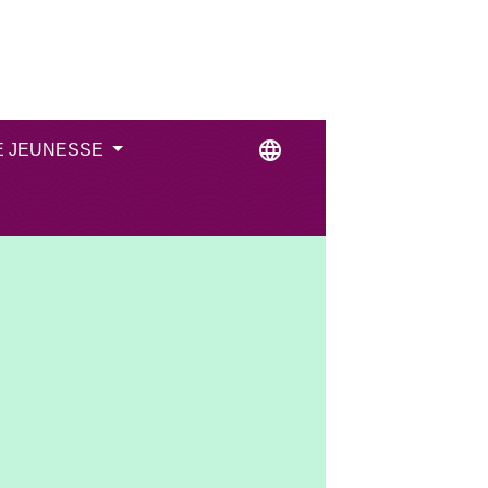
language
E JEUNESSE