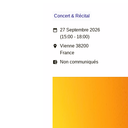
Concert & Récital
date_range
27 Septembre 2026
(15:00 - 18:00)
room
Vienne 38200
France
account_balance_wallet
Non communiqués