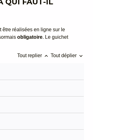
 QUI FAUT-IL
 être réalisées en ligne sur le
ésormais
obligatoire
. Le guichet
keyboard_arrow_up
keyboard_arrow_down
Tout replier
Tout déplier