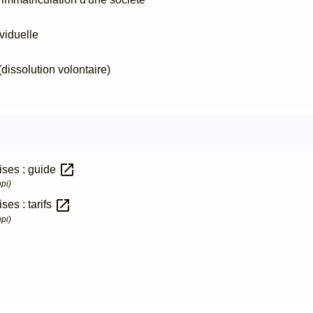
viduelle
(dissolution volontaire)
open_in_new
ises : guide
npi)
open_in_new
ses : tarifs
npi)