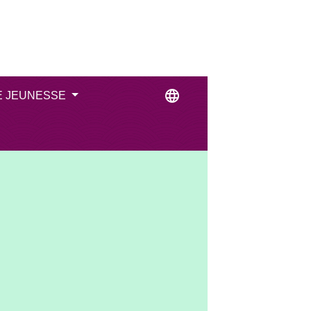
language
E JEUNESSE