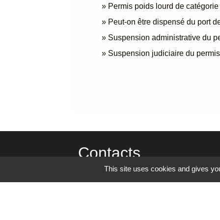
Permis poids lourd de catégorie
Peut-on être dispensé du port de
Suspension administrative du p
Suspension judiciaire du permi
Contacts
This site uses cookies and gives you
Commune de Reventin-Vaugris
85, rue de la Mairie
38121 Reventin-Vaugris - FRANCE
+33 4 74 58 80 17