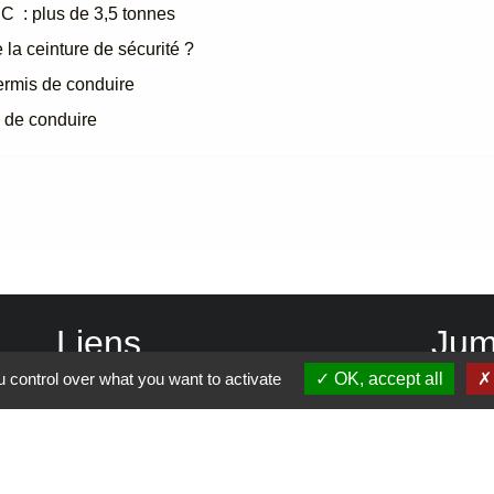
 C : plus de 3,5 tonnes
 la ceinture de sécurité ?
ermis de conduire
s de conduire
Liens
Jum
 control over what you want to activate
OK, accept all
Vienne Condrieu Agglomération
Région Auvergne Rhône-Alpes
Département de l'Isère
SCOT Rives du Rhône