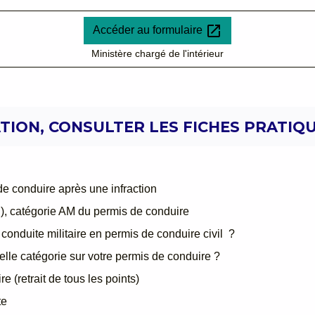
open_in_new
Accéder au formulaire
Ministère chargé de l'intérieur
ION, CONSULTER LES FICHES PRATIQU
de conduire après une infraction
R), catégorie AM du permis de conduire
conduite militaire en permis de conduire civil ?
lle catégorie sur votre permis de conduire ?
e (retrait de tous les points)
te