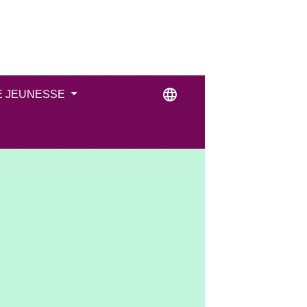
language
E JEUNESSE