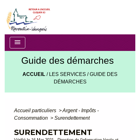
menu
Guide des démarches
ACCUEIL
/
LES SERVICES
/
GUIDE DES
DÉMARCHES
Accueil particuliers
>
Argent - Impôts -
Consommation
>
Surendettement
SURENDETTEMENT
Vérifié le 16 Mar 2021 - Direction de l'information légale et