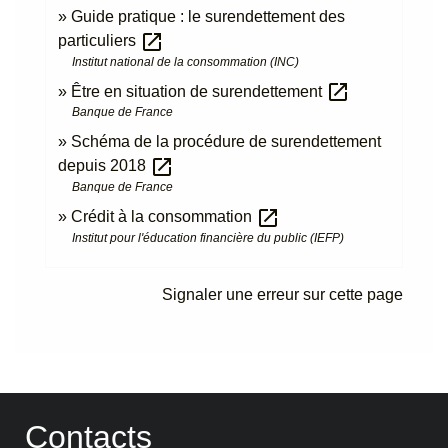
Guide pratique : le surendettement des
open_in_new
particuliers
Institut national de la consommation (INC)
open_in_new
Être en situation de surendettement
Banque de France
Schéma de la procédure de surendettement
open_in_new
depuis 2018
Banque de France
open_in_new
Crédit à la consommation
Institut pour l'éducation financière du public (IEFP)
Signaler une erreur sur cette page
Contacts