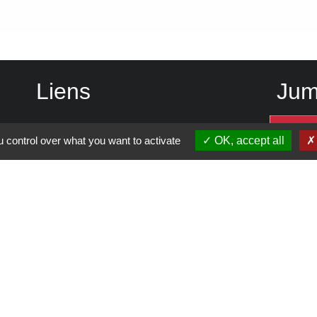
Liens
Jum
Vienne Condrieu Agglomération
 control over what you want to activate
OK, accept all
Région Auvergne Rhône-Alpes
Département de l'Isère
SCOT Rives du Rhône
-
Politique de confidentialité
-
Accessibilité
-
Plan du site
-
G