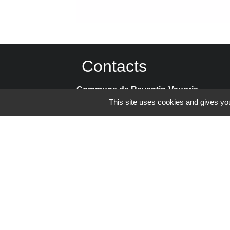
Contacts
Commune de Reventin-Vaugris
This site uses cookies and gives you
85, rue de la Mairie
38121 Reventin-Vaugris - FRANCE
+33 4 74 58 80 17
Contact par formulaire
Espace Réservé
Mentions légales