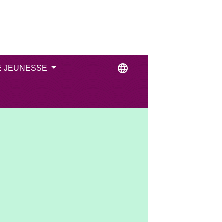
language
E JEUNESSE