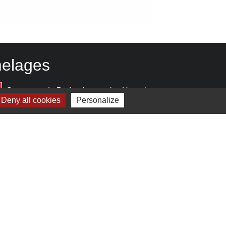
elages
Commune de Bodrogkeresztúr - Hongrie
Deny all cookies
Personalize
estion des cookies