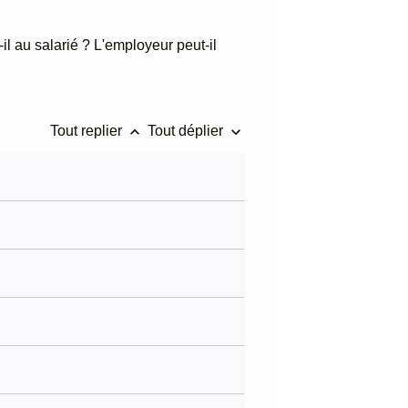
il au salarié ? L'employeur peut-il
keyboard_arrow_up
keyboard_arrow_down
Tout replier
Tout déplier