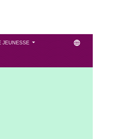
language
E JEUNESSE