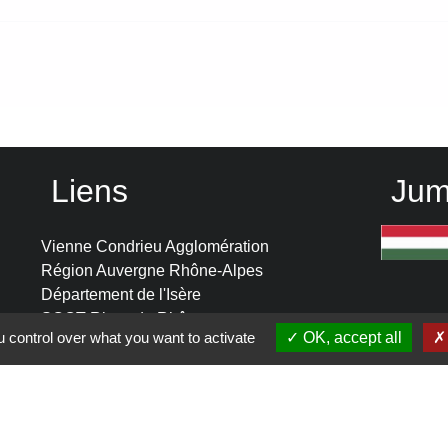
Liens
Jum
Vienne Condrieu Agglomération
Région Auvergne Rhône-Alpes
Département de l'Isère
SCOT Rives du Rhône
 control over what you want to activate
OK, accept all