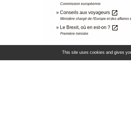
Commission européenne
open_in_new
Conseils aux voyageurs
Ministère chargé de l'Europe et des affaires
open_in_new
Le Brexit, où en est-on ?
Première ministre
This site uses cookies and gives you
Comment faire si...
Je pars vivre à l'étranger
Contacts