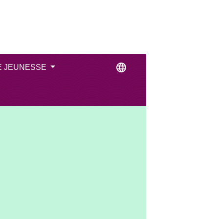
language
E JEUNESSE