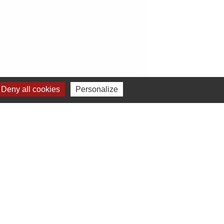
Deny all cookies
Personalize
Signaler une erreur sur cette page
elages