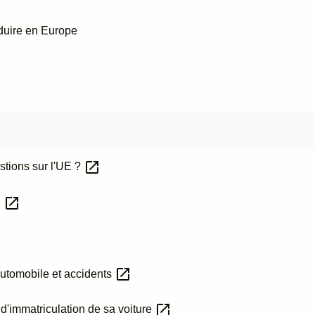
nduire en Europe
open_in_new
stions sur l'UE ?
open_in_new
e
w
open_in_new
utomobile et accidents
open_in_new
 d'immatriculation de sa voiture