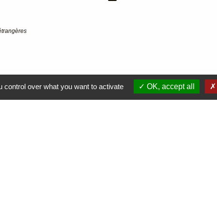
 étrangères
 control over what you want to activate
OK, accept all
Liens
Jum