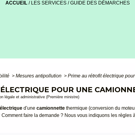
ACCUEIL
/
LES SERVICES
/
GUIDE DES DÉMARCHES
bilité
>
Mesures antipollution
>
Prime au rétrofit électrique po
T ÉLECTRIQUE POUR UNE CAMIONN
ion légale et administrative (Première ministre)
 électrique
d'une
camionnette
thermique (conversion du moteur
r ? Comment faire la demande ? Nous vous indiquons les règles 