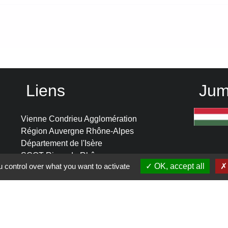
Liens
Jum
Vienne Condrieu Agglomération
Région Auvergne Rhône-Alpes
Département de l'Isère
SCOT Rives du Rhône
 control over what you want to activate
OK, accept all