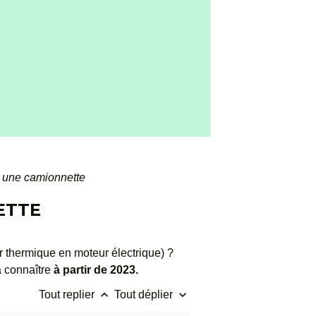
ur une camionnette
ETTE
 thermique en moteur électrique) ?
à connaître
à partir de 2023.
keyboard_arrow_up
keyboard_arrow_down
Tout replier
Tout déplier