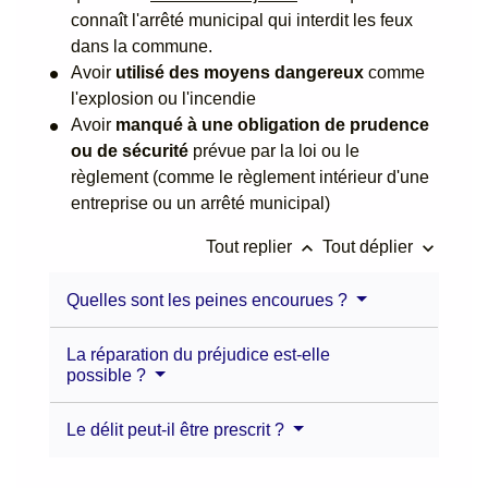
connaît l'arrêté municipal qui interdit les feux
dans la commune.
Avoir
utilisé des moyens dangereux
comme
l'explosion ou l'incendie
Avoir
manqué à une obligation de prudence
ou de sécurité
prévue par la loi ou le
règlement (comme le règlement intérieur d'une
entreprise ou un arrêté municipal)
keyboard_arrow_up
keyboard_arrow_down
Tout replier
Tout déplier
Quelles sont les peines encourues ?
La réparation du préjudice est-elle
possible ?
Le délit peut-il être prescrit ?