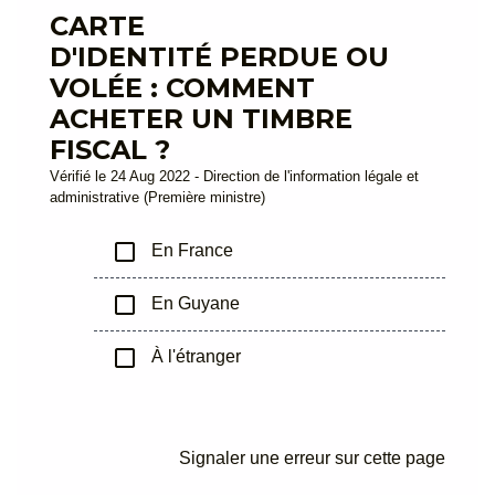
CARTE
D'IDENTITÉ PERDUE OU
VOLÉE : COMMENT
ACHETER UN TIMBRE
FISCAL ?
Vérifié le 24 Aug 2022 - Direction de l'information légale et
administrative (Première ministre)
check_box_outline_blank
En France
check_box_outline_blank
En Guyane
check_box_outline_blank
À l'étranger
Signaler une erreur sur cette page