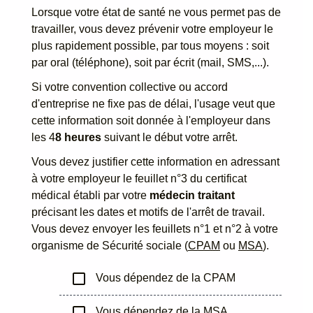
Lorsque votre état de santé ne vous permet pas de
travailler, vous devez prévenir votre employeur le
plus rapidement possible, par tous moyens : soit
par oral (téléphone), soit par écrit (mail, SMS,...).
Si votre convention collective ou accord
d'entreprise ne fixe pas de délai, l'usage veut que
cette information soit donnée à l'employeur dans
les 4
8 heures
suivant le début votre arrêt.
Vous devez justifier cette information en adressant
à votre employeur le feuillet n°3 du certificat
médical établi par votre
médecin traitant
précisant les dates et motifs de l'arrêt de travail.
Vous devez envoyer les feuillets n°1 et n°2 à votre
organisme de Sécurité sociale (
CPAM
ou
MSA
).
check_box_outline_blank
Vous dépendez de la CPAM
check_box_outline_blank
Vous dépendez de la MSA