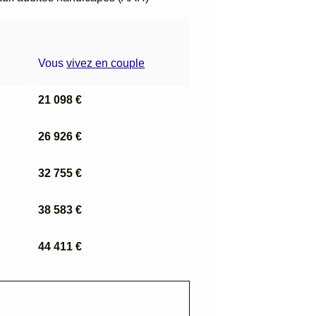
Vous
vivez en couple
21 098 €
26 926 €
32 755 €
38 583 €
44 411 €