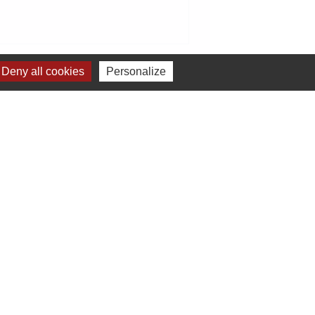
Signaler une erreur sur cette page
Deny all cookies
Personalize
elages
Commune de Bodrogkeresztúr - Hongrie