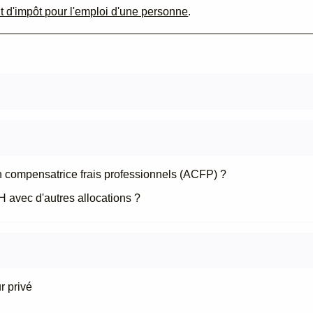
it d'impôt pour l'emploi d'une personne
.
on compensatrice frais professionnels (ACFP) ?
 avec d'autres allocations ?
r privé