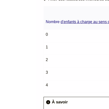
Nombre
d'enfants à charge au sens d
0
1
2
3
4
À savoir
info