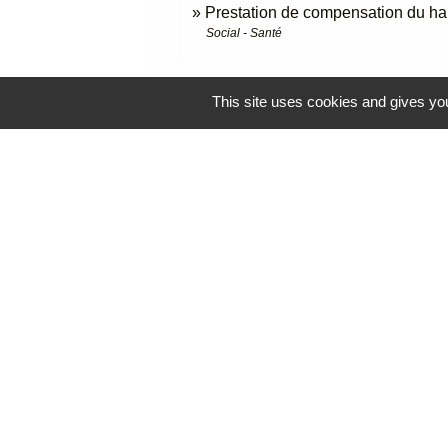
Prestation de compensation du h
Social - Santé
This site uses cookies and gives you
Contacts
Commune de Reventin-Vaugris
85, rue de la Mairie
38121 Reventin-Vaugris - FRANCE
+33 4 74 58 80 17
Contact par formulaire
Espace Réservé