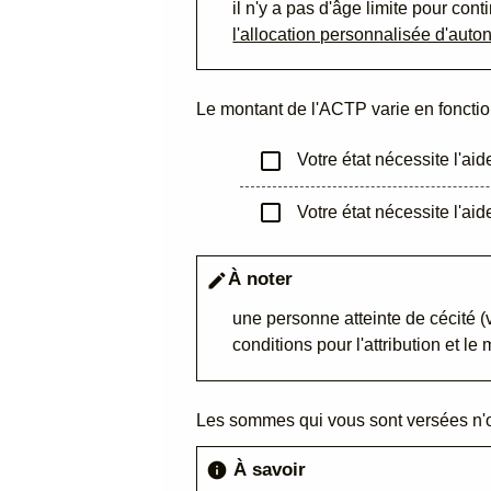
il n'y a pas d'âge limite pour co
l'allocation personnalisée d'aut
Le montant de l'ACTP varie en fonction
check_box_outline_blank
Votre état nécessite l'ai
check_box_outline_blank
Votre état nécessite l'ai
À noter
edit
une personne atteinte de cécité (v
conditions pour l'attribution et le
Les sommes qui vous sont versées n'on
À savoir
info