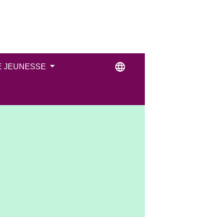
language
E JEUNESSE