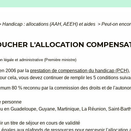
>
Handicap : allocations (AAH, AEEH) et aides
>
Peut-on encor
OUCHER L'ALLOCATION COMPENSAT
ion légale et administrative (Première ministre)
 en 2006 par la
prestation de compensation du handicap (PCH)
,
Pour cela, vous devez continuer de remplir les 5 conditions suiva
inimum 80 % reconnu par la commission des droits et de l'auto
ce personne
u en Guadeloupe, Guyane, Martinique, La Réunion, Saint-Barthé
r un titre de séjour en cours de validité
u égales aux plafonds de ressources pour percevoir l'allocatio