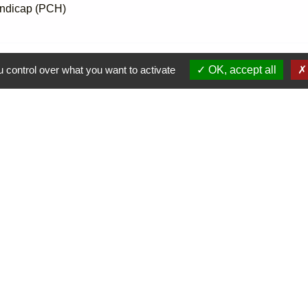
andicap (PCH)
 control over what you want to activate
OK, accept all
Liens
Jum
Vienne Condrieu Agglomération
Région Auvergne Rhône-Alpes
Département de l'Isère
SCOT Rives du Rhône