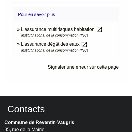
Pour en savoir plus
open_in_new
L'assurance multirisques habitation
Institut national de la consommation (INC)
open_in_new
L'assurance dégât des eaux
Institut national de la consommation (INC)
Signaler une erreur sur cette page
Contacts
Commune de Reventin-Vaugris
85, rue de la Mairie