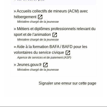
Accueils collectifs de mineurs (ACM) avec
open_in_new
hébergement
Ministère chargé de la jeunesse
Métiers et diplômes professionnels relevant du
open_in_new
sport et de l'animation
Ministère chargé de la jeunesse
Aide à la formation BAFA / BAFD pour les
open_in_new
volontaires du service civique
Agence de services et de paiement (ASP)
open_in_new
Jeunes.gouv.fr
Ministère chargé de la jeunesse
Signaler une erreur sur cette page