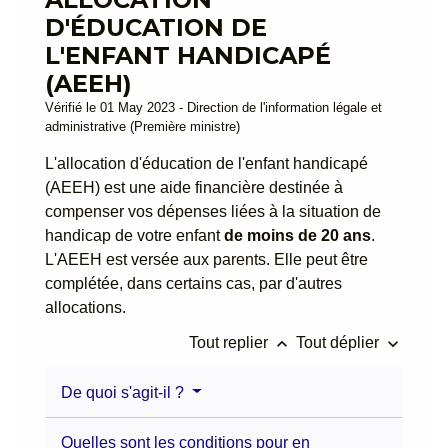
D'ÉDUCATION DE
L'ENFANT HANDICAPÉ
(AEEH)
Vérifié le 01 May 2023 - Direction de l'information légale et
administrative (Première ministre)
L'allocation d'éducation de l'enfant handicapé
(AEEH) est une aide financière destinée à
compenser vos dépenses liées à la situation de
handicap de votre enfant
de moins de 20 ans
.
L'AEEH est versée aux parents. Elle peut être
complétée, dans certains cas, par d'autres
allocations.
keyboard_arrow_up
keyboard_arrow_down
Tout replier
Tout déplier
De quoi s'agit-il ?
Quelles sont les conditions pour en