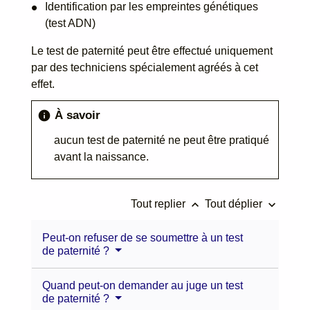
Identification par les empreintes génétiques
(test ADN)
Le test de paternité peut être effectué uniquement
par des techniciens spécialement agréés à cet
effet.
À savoir
info
aucun test de paternité ne peut être pratiqué
avant la naissance.
keyboard_arrow_up
keyboard_arrow_down
Tout replier
Tout déplier
Peut-on refuser de se soumettre à un test
de paternité ?
Quand peut-on demander au juge un test
de paternité ?