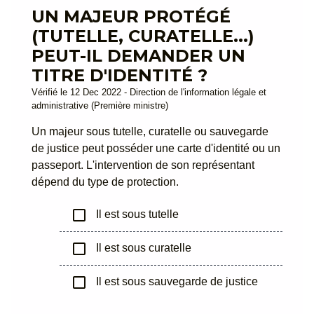
UN MAJEUR PROTÉGÉ
(TUTELLE, CURATELLE...)
PEUT-IL DEMANDER UN
TITRE D'IDENTITÉ ?
Vérifié le 12 Dec 2022 - Direction de l'information légale et
administrative (Première ministre)
Un majeur sous tutelle, curatelle ou sauvegarde
de justice peut posséder une carte d'identité ou un
passeport. L'intervention de son représentant
dépend du type de protection.
check_box_outline_blank
Il est sous tutelle
check_box_outline_blank
Il est sous curatelle
check_box_outline_blank
Il est sous sauvegarde de justice