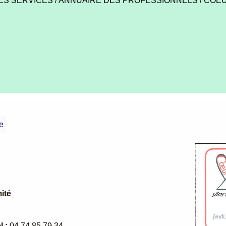
ES SERVICES
/
ANNUAIRE DES PROFESSIONNELS
/
COEU
e
mité
l :
04 74 85 79 34