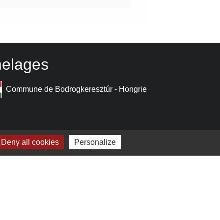
elages
Commune de Bodrogkeresztúr - Hongrie
Deny all cookies
Personalize
estion des cookies