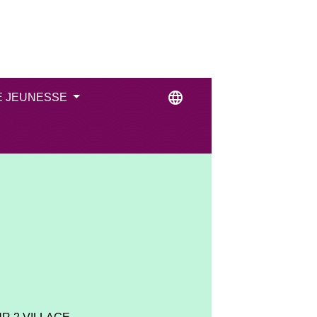
language
E JEUNESSE