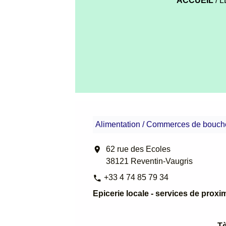
ACCUEIL
/
L
Alimentation / Commerces de bouch
location_on
62 rue des Ecoles
38121 Reventin-Vaugris
+33 4 74 85 79 34
phone
Epicerie locale - services de proxi
Tè