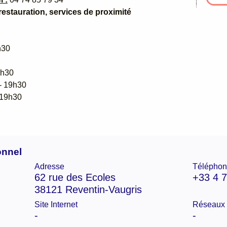
e restauration, services de proximité
h30
9h30
 - 19h30
 19h30
onnel
Adresse
Téléphon
62 rue des Ecoles
+33 4 7
38121 Reventin-Vaugris
Site Internet
Réseaux 
-
-