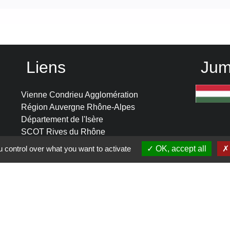
Liens
Jum
Vienne Condrieu Agglomération
Région Auvergne Rhône-Alpes
Département de l'Isère
SCOT Rives du Rhône
 control over what you want to activate
OK, accept all
-
Politique de confidentialité
-
Accessibilité
-
Plan du site
-
G