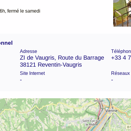
6h, fermé le samedi
onnel
Adresse
Téléphon
ZI de Vaugris, Route du Barrage
+33 4 7
38121 Reventin-Vaugris
Site Internet
Réseaux 
-
-