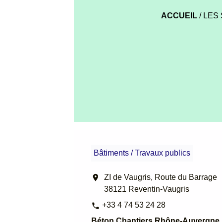
ACCUEIL
/
LES
Bâtiments / Travaux publics
location_on
ZI de Vaugris, Route du Barrage
38121 Reventin-Vaugris
+33 4 74 53 24 28
phone
Béton Chantiers Rhône-Auvergne