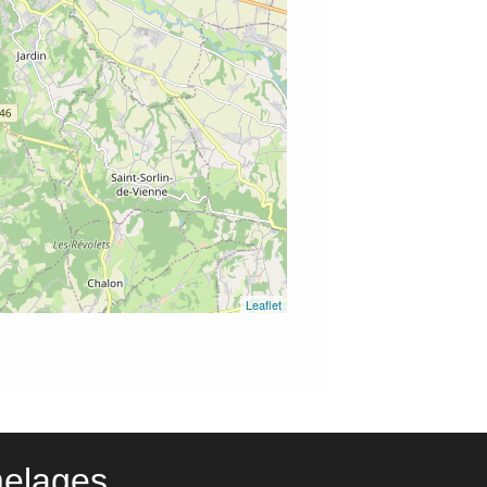
Leaflet
elages